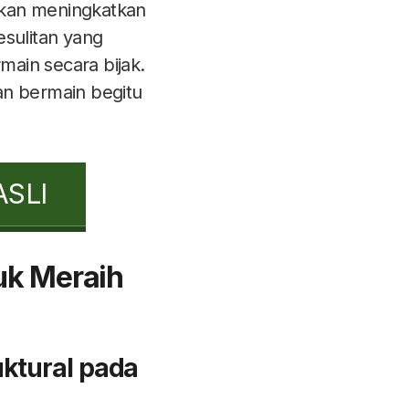
akan meningkatkan
esulitan yang
main secara bijak.
an bermain begitu
SLI
uk Meraih
ktural pada