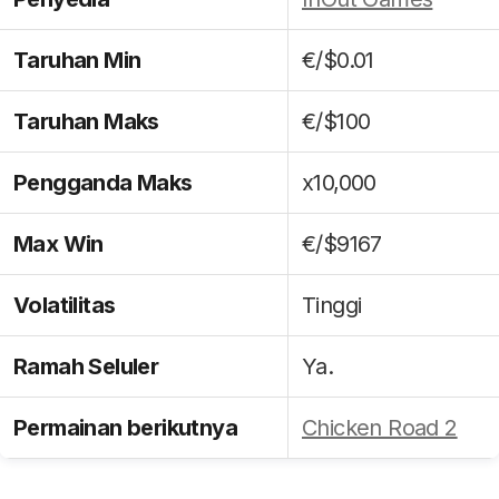
Taruhan Min
€/$0.01
Taruhan Maks
€/$100
Pengganda Maks
x10,000
Max Win
€/$9167
Volatilitas
Tinggi
Ramah Seluler
Ya.
Permainan berikutnya
Chicken Road 2