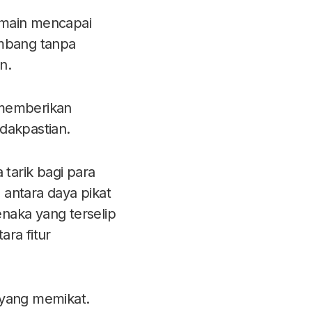
main mencapai
mbang tanpa
n.
 memberikan
dakpastian.
 tarik bagi para
 antara daya pikat
naka yang terselip
ra fitur
yang memikat.