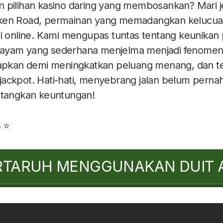
 pilihan kasino daring yang membosankan? Mari je
ken Road, permainan yang memadangkan kelucua
i online. Kami mengupas tuntas tentang keunikan 
ayam yang sederhana menjelma menjadi fenomena,
rapkan demi meningkatkan peluang menang, dan teru
ckpot. Hati-hati, menyebrang jalan belum pernah 
atangkan keuntungan!
5 ⭐
RTARUH MENGGUNAKAN DUIT A