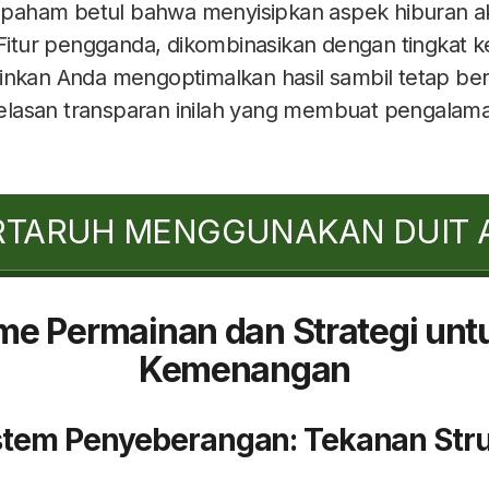
ng paham betul bahwa menyisipkan aspek hiburan 
 Fitur pengganda, dikombinasikan dengan tingkat k
inkan Anda mengoptimalkan hasil sambil tetap ber
kejelasan transparan inilah yang membuat pengalam
RTARUH MENGGUNAKAN DUIT A
e Permainan dan Strategi unt
Kemenangan
istem Penyeberangan: Tekanan Stru