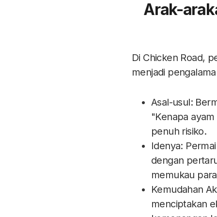
Arak-arak
Di Chicken Road, p
menjadi pengalaman
Asal-usul: Ber
"Kenapa ayam 
penuh risiko.
Idenya: Permai
dengan pertar
memukau para p
Kemudahan Akses
menciptakan e