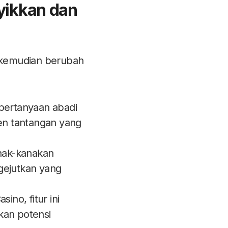
yikkan dan
 kemudian berubah
 pertanyaan abadi
n tantangan yang
nak-kanakan
gejutkan yang
ino, fitur ini
kan potensi