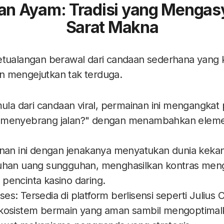
an Ayam: Tradisi yang Mengas
Sarat Makna
etualangan berawal dari candaan sederhana yang
 mengejutkan tak terduga.
mula dari candaan viral, permainan ini mengangkat
menyebrang jalan?" dengan menambahkan eleme
nan ini dengan jenakanya menyatukan dunia keka
uhan uang sungguhan, menghasilkan kontras men
encinta kasino daring.
: Tersedia di platform berlisensi seperti Julius Cas
kosistem bermain yang aman sambil mengoptimal