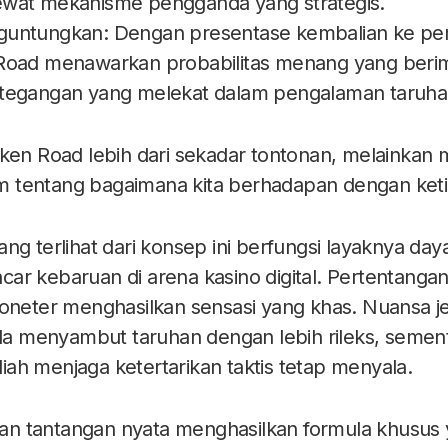
wat mekanisme pengganda yang strategis.
untungkan: Dengan presentase kembalian ke pe
Road menawarkan probabilitas menang yang beri
tegangan yang melekat dalam pengalaman taruha
cken Road lebih dari sekadar tontonan, melainkan
 tentang bagaimana kita berhadapan dengan keti
ng terlihat dari konsep ini berfungsi layaknya daya
r kebaruan di arena kasino digital. Pertentangan
moneter menghasilkan sensasi yang khas. Nuansa je
menyambut taruhan dengan lebih rileks, sementa
ah menjaga ketertarikan taktis tetap menyala.
n tantangan nyata menghasilkan formula khusus 