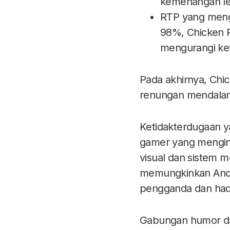
kemenangan le
RTP yang meng
98%, Chicken 
mengurangi ke
Pada akhirnya, Chi
renungan mendalam
Ketidakterdugaan ya
gamer yang menginca
visual dan sistem 
memungkinkan Anda 
pengganda dan hadi
Gabungan humor da