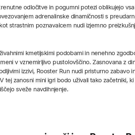
r trenutne odločitve in pogumni potezi oblikujejo v
ovezovanjem adrenalinske dinamičnosti s preudarno
ot strastnim poznavalcem nudi izjemno preizkušnjo i
 živahnimi kmetijskimi podobami in nenehno zgodb
eni v vznemirljivo pustolovščino. Zasnovana z di
dljivimi izzivi, Rooster Run nudi pristurno zabavo in
tej zanosni mini igri bodo uživali tako začetniki, k
ki iščejo sveže navdihnjenje.