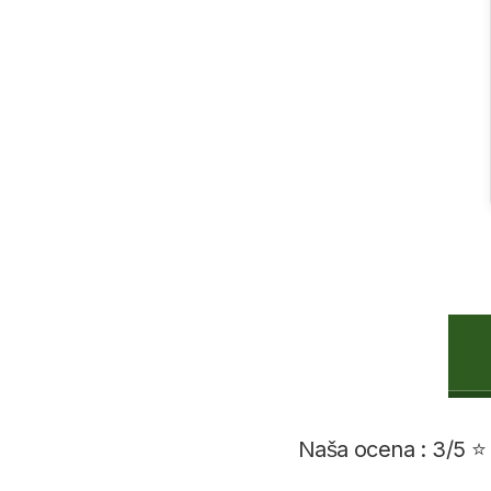
Naša ocena : 3/5 ⭐