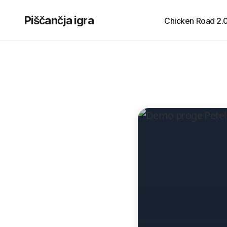
Piščančja igra
Chicken Road 2.