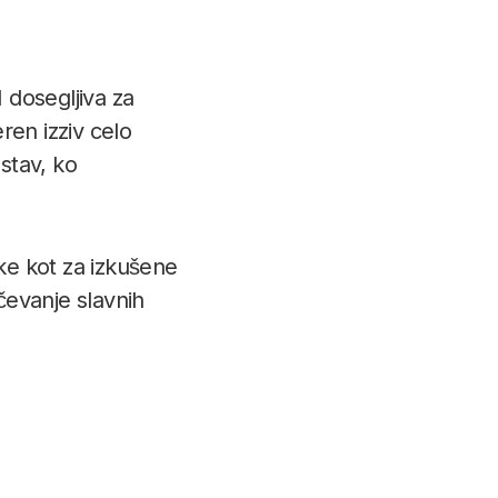
 dosegljiva za
ren izziv celo
tav, ko
ike kot za izkušene
čevanje slavnih