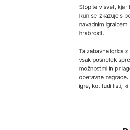
Stopite v svet, kje
Run se izkazuje s p
navadnim igralcem k
hrabrosti.
Ta zabavna igrica z
vsak posnetek sprem
možnostmi in prilago
obetavne nagrade. V 
igre, kot tudi tisti, 