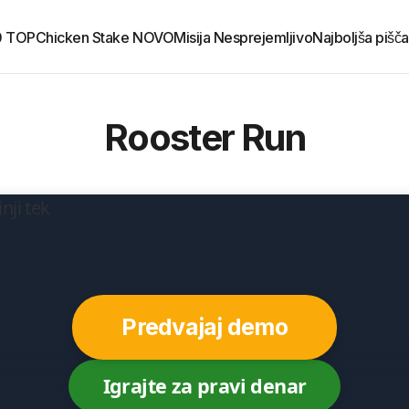
0 TOP
Chicken Stake NOVO
Misija Nesprejemljivo
Najboljša pišča
Rooster Run
Predvajaj demo
Igrajte za pravi denar