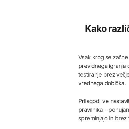
Kako razli
Vsak krog se začne z
previdnega igranja 
testiranje brez večje
vrednega dobička.
Prilagodljive nastav
pravilnika – ponuja
spreminjajo in brez 