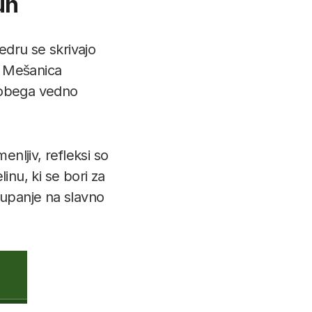
un
dru se skrivajo
e. Mešanica
pobega vedno
enljiv, refleksi so
nu, ki se bori za
e upanje na slavno